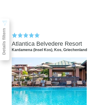
Suchen
Details filtern
Atlantica Belvedere Resort
Kardamena (Insel Kos),
Kos,
Griechenland
Pauschal & Lastminute
Nur Hotel
Abflughafen
Abflughafen
Zielflughafen
beliebig
früheste
späteste
-