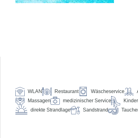
Anreise
Abreise
Dauer
beliebig
Reisende
2 Erwachsene
Suchen
Preis pro Person
WLAN
Restaurant
Wäscheservice
bis €
Verpflegung
Massagen
medizinischer Service
Kinder
direkte Strandlage
Sandstrand
Tauche
ohne Verpflegung
Frühstück
Halbpension
Halbpension Plus
Vollpension
Vollpension-Plus