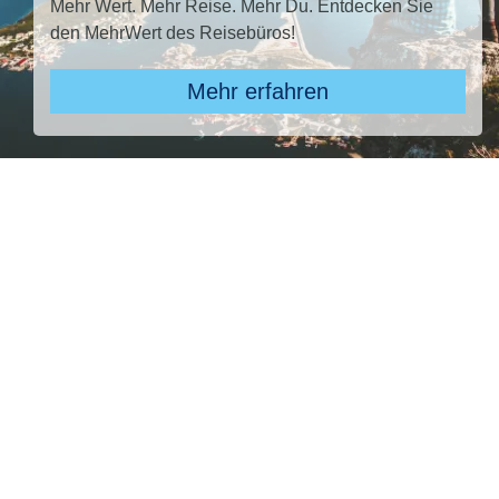
Mehr Wert. Mehr Reise. Mehr Du. Entdecken Sie
den MehrWert des Reisebüros!
Mehr erfahren
Pauschal & Lastminute
Nur Hotel
Kreuzfahrten
Reiseziel
TUI BLUE Alcudia Pins, TUI BLUE Alcudia Pins
Abflughafen
28 ausgewählt
früheste
späteste
-
Anreise
Abreise
Dauer
8 Tage
Reisende
2 Erwachsene