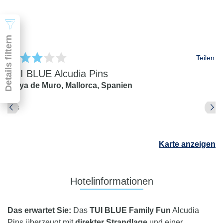
Suchen
Details filtern
Teilen
TUI BLUE Alcudia Pins
Playa de Muro,
Mallorca,
Spanien
Pauschal & Lastminute
Nur Hotel
Abflughafen
Karte anzeigen
Abflughafen
Zielflughafen
beliebig
Hotelinformationen
früheste
späteste
-
Anreise
Abreise
Das erwartet Sie:
Das
TUI BLUE Family Fun
Alcudia
Dauer
Pins überzeugt mit
direkter Strandlage
und einer
beliebig