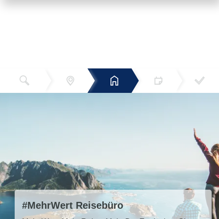
Reiseziel
Hotels
Termin
Buchen
Bestätigun
und Preise
g
#MehrWert Reisebüro