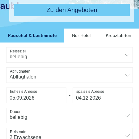
Zu den Angeboten
Pauschal & Lastminute
Nur Hotel
Kreuzfahrten
Reiseziel
beliebig
Abflughafen
Abflughafen
früheste Anreise
späteste Abreise
-
Dauer
beliebig
Reisende
2 Erwachsene