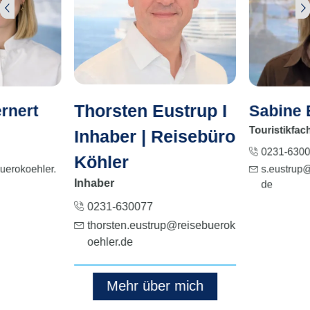
Thorsten Eustrup I
ernert
Sabine 
Touristikfach
Inhaber | Reisebüro
0231-630
Köhler
s.eustrup@
uerokoehler.
Inhaber
de
0231-630077
thorsten.eustrup@reisebuerok
oehler.de
Mehr über mich