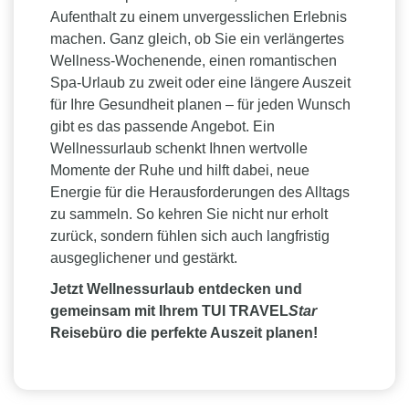
Anwendungen miteinander verbinden.
Aufenthalt zu einem unvergesslichen Erlebnis
Island
machen. Ganz gleich, ob Sie ein verlängertes
Die spektakuläre Natur Islands macht jeden
Wellness-Wochenende, einen romantischen
Wellnessurlaub zu einem besonderen Erlebnis.
Spa-Urlaub zu zweit oder eine längere Auszeit
Geothermische Quellen, heiße Lagunen und
für Ihre Gesundheit planen – für jeden Wunsch
natürliche Thermalbäder laden dazu ein, inmitten
gibt es das passende Angebot. Ein
beeindruckender Vulkanlandschaften zu entspannen.
Wellnessurlaub schenkt Ihnen wertvolle
Momente der Ruhe und hilft dabei, neue
Kroatien
Energie für die Herausforderungen des Alltags
Neben traumhaften Küstenlandschaften bietet
zu sammeln. So kehren Sie nicht nur erholt
Kroatien eine wachsende Anzahl hochwertiger
zurück, sondern fühlen sich auch langfristig
Wellnesshotels und Spa-Resorts. Besonders die
ausgeglichener und gestärkt.
Regionen Istrien und Kvarner sind für ihre
Kombination aus Meer, Natur und
Jetzt Wellnessurlaub entdecken und
Wellnessangeboten bekannt.
gemeinsam mit Ihrem TUI TRAVEL
Star
Reisebüro die perfekte Auszeit planen!
Algarve, Portugal
Die sonnige Algarve begeistert mit exklusiven
Wellnessresorts direkt am Meer. Milde Temperaturen,
lange Sandstrände und erstklassige Spa-Angebote