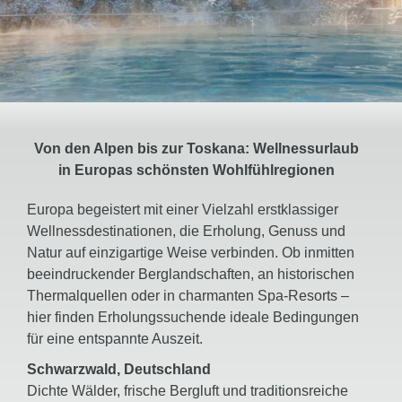
möchten Sie verreisen?
Die Reisezeit und Aufenthaltsdauer spielen eine
wichtige Rolle bei der Auswahl des passenden
Angebots.
Welche Stornierungs- und
Umbuchungsmöglichkeiten bietet das Hotel?
Flexible Konditionen sorgen für zusätzliche
Von den Alpen bis zur Toskana: Wellnessurlaub
Planungssicherheit und entspanntes Reisen.
in Europas schönsten Wohlfühlregionen
Europa begeistert mit einer Vielzahl erstklassiger
Wellnessdestinationen, die Erholung, Genuss und
Natur auf einzigartige Weise verbinden. Ob inmitten
beeindruckender Berglandschaften, an historischen
Thermalquellen oder in charmanten Spa-Resorts –
hier finden Erholungssuchende ideale Bedingungen
für eine entspannte Auszeit.
Schwarzwald, Deutschland
Dichte Wälder, frische Bergluft und traditionsreiche