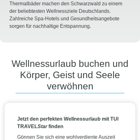
Thermalbäder machen den Schwarzwald zu einem
der beliebtesten Wellnessziele Deutschlands.
Zahlreiche Spa-Hotels und Gesundheitsangebote
sorgen für nachhaltige Entspannung.
Österreich, Schweiz und Spanien
Von luxuriösen Alpen-Spa-Resorts in Österreich und
der Schweiz bis hin zu sonnigen Wellnessoasen in
Spanien bieten diese Länder vielfältige
Wellnessurlaub buchen und
Möglichkeiten für eine erholsame Auszeit.
Körper, Geist und Seele
Thermalbäder, Ayurveda-Angebote und Yoga-
Retreats schaffen die perfekte Balance zwischen
verwöhnen
Körper und Geist.
Toskana, Italien
Die sanften Hügel der Toskana, ihre historischen
Thermalquellen und exklusiven Spa-Resorts bilden
Jetzt den perfekten Wellnessurlaub mit TUI
eine traumhafte Kulisse für einen Wellnessurlaub.
TRAVEL
Star
finden
Hier verbinden sich italienische Lebensart, Genuss
Gönnen Sie sich eine wohlverdiente Auszeit
und Erholung auf besondere Weise.