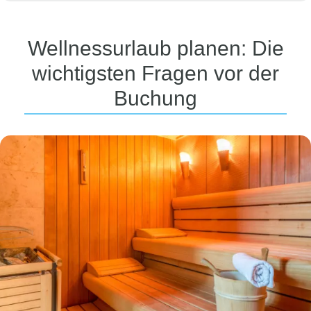
Komfortable Zimmer und Suiten
mit bequemen
Betten sowie Annehmlichkeiten wie Bademänteln
Wellnessurlaub planen: Die
und Hausschuhen für ein rundum entspanntes
Urlaubserlebnis.
wichtigsten Fragen vor der
Buchung