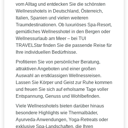
vom Alltag und entdecken Sie die schönsten
Budapest, Ungarn
Wellnesshotels in Deutschland, Österreich,
Die ungarische Hauptstadt ist berühmt für ihre
Italien, Spanien und vielen weiteren
prachtvollen Thermalbäder. Die mineralhaltigen
Traumdestinationen. Ob luxuriöses Spa-Resort,
Quellen bieten nicht nur Entspannung, sondern
gemütliches Wellnesshotel in den Bergen oder
werden auch für ihre wohltuende und regenerierende
Wellnessurlaub am Meer – bei TUI
Wirkung geschätzt.
TRAVEL
Star
finden Sie die passende Reise für
Südtirol, Italien
Ihre individuellen Bedürfnisse.
Zwischen majestätischen Berggipfeln und
Profitieren Sie von persönlicher Beratung,
mediterranem Flair begeistert Südtirol mit einer
attraktiven Angeboten und einer großen
außergewöhnlichen Wellnesslandschaft. Luxuriöse
Auswahl an erstklassigen Wellnessreisen.
Hotels, Infinity-Pools mit Bergblick und regionale
Lassen Sie Körper und Geist zur Ruhe kommen
Anwendungen sorgen für pure Entspannung.
und freuen Sie sich auf erholsame Tage voller
Slowenien
Entspannung, Genuss und Wohlbefinden.
Slowenien zählt zu den Geheimtipps Europas für
Viele Wellnesshotels bieten darüber hinaus
Wellnessurlaub. Das Land verfügt über zahlreiche
besondere Highlights wie Thermalbäder,
Thermalquellen, moderne Thermen und
Ayurveda-Anwendungen, Yoga-Retreats oder
Gesundheitsresorts, die Erholung und medizinische
exklusive Spa-Landschaften, die Ihren