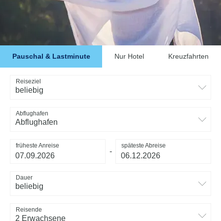
Pauschal & Lastminute
Nur Hotel
Kreuzfahrten
Reiseziel
beliebig
Abflughafen
Abflughafen
früheste Anreise
späteste Abreise
-
Dauer
beliebig
Reisende
2 Erwachsene